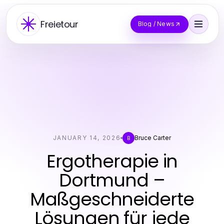
Freietour
Blog / News
JANUARY 14, 2026
Bruce Carter
B
Ergotherapie in
Dortmund –
Maßgeschneiderte
Lösungen für jede