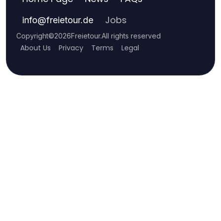
Jobs
info
@
freietour.de
Copyright
©
2026
Freietour
.
All rights reserved
About Us
Privacy
Terms
Legal